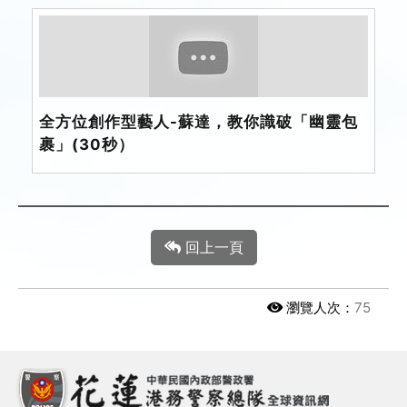
全方位創作型藝人-蘇達，教你識破「幽靈包
裹」(30秒）
回上一頁
瀏覽人次：
75