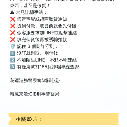
東西，甚至是假貨！
⚠️ 常見詐騙手法：
❌ 假冒宅配或超商取貨通知
❌ 貨到付款、取貨前就要先付錢
❌ 假客服要求加LINE或點擊連結
❌ 填完個資後再被誘騙扣款
🛡️ 記住 3 個防詐守則：
1️⃣ 沒訂就別取、別付錢
2️⃣ 不加陌生LINE、不點不明連結
3️⃣ 有疑慮就打165反詐騙專線查證
花蓮港務警察總隊關心您
轉載來源:CIB刑事警察局
相關影片：