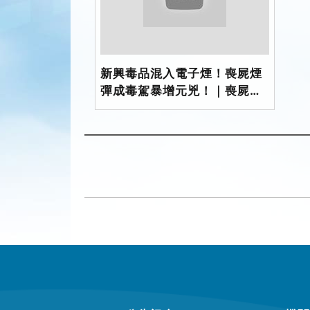
新興毒品混入電子煙！喪屍煙
彈成毒駕暴增元兇！｜喪屍煙
彈毒駕 危機四伏