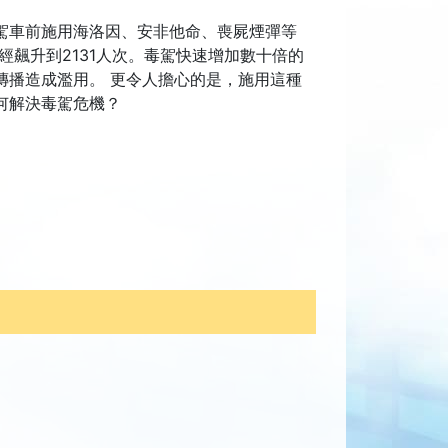
駕車前施用海洛因、安非他命、喪屍煙彈等
飆升到2131人次。毒駕快速增加數十倍的
傳播造成濫用。 更令人擔心的是，施用這種
何解決毒駕危機？