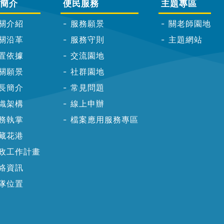
簡介
便民服務
主題專區
關介紹
服務願景
關老師園地
關沿革
服務守則
主題網站
置依據
交流園地
關願景
社群園地
長簡介
常見問題
織架構
線上申辦
務執掌
檔案應用服務專區
藏花港
政工作計畫
絡資訊
隊位置