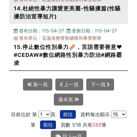
14.杜絕性暴力讓愛更美麗-性騷擾篇(性騷
擾防治宣導短片)
發布日期：115-04-27
更新日期：115-04-27
發布單位：花蓮港務警察總隊刑事警察隊
15.停止數位性別暴力🩹，言語需要善意❤️
#CEDAW#數位網路性別暴力防治#網路霸
凌
第一頁
上一頁
下一頁
最末頁
目前位於 第
頁
前往
資料每次顯示
筆
前往
頁數 1/18 共有
269
筆
回上一頁