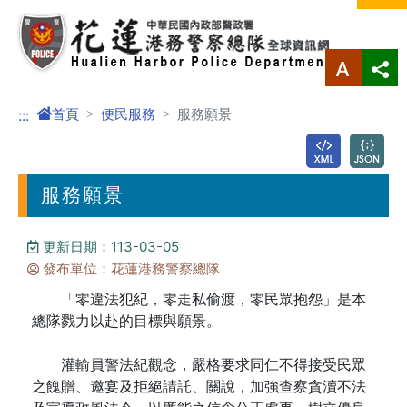
進入內容區塊
首頁
便民服務
服務願景
:::
服務願景
更新日期：113-03-05
發布單位：花蓮港務警察總隊
「零違法犯紀，零走私偷渡，零民眾抱怨」是本
總隊戮力以赴的目標與願景。
灌輸員警法紀觀念，嚴格要求同仁不得接受民眾
之餽贈、邀宴及拒絕請託、關說，加強查察貪瀆不法