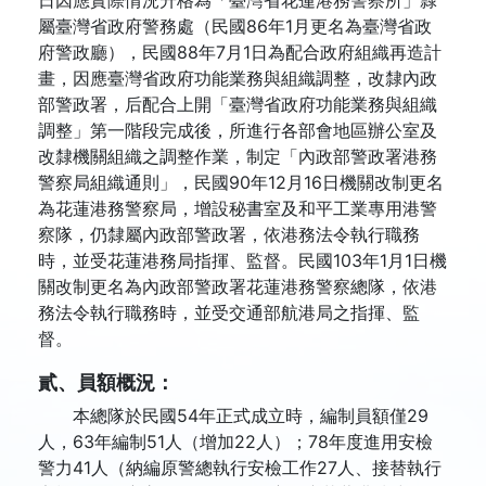
日因應實際情況升格為「臺灣省花蓮港務警察所」隸
屬臺灣省政府警務處（民國86年1月更名為臺灣省政
府警政廳），民國88年7月1日為配合政府組織再造計
畫，因應臺灣省政府功能業務與組織調整，改隸內政
部警政署，后配合上開「臺灣省政府功能業務與組織
調整」第一階段完成後，所進行各部會地區辦公室及
改隸機關組織之調整作業，制定「內政部警政署港務
警察局組織通則」，民國90年12月16日機關改制更名
為花蓮港務警察局，增設秘書室及和平工業專用港警
察隊，仍隸屬內政部警政署，依港務法令執行職務
時，並受花蓮港務局指揮、監督。民國103年1月1日機
關改制更名為內政部警政署花蓮港務警察總隊，依港
務法令執行職務時，並受交通部航港局之指揮、監
督。
貳、員額概況：
本總隊於民國54年正式成立時，編制員額僅29
人，63年編制51人（增加22人）；78年度進用安檢
警力41人（納編原警總執行安檢工作27人、接替執行