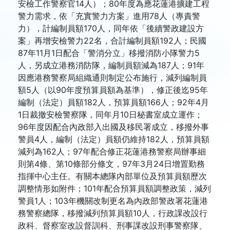
安檢工作警察官14人）；80年度為應花蓮港擴建工程
警力需求，依「充實警力方案」進用78人（專責警
力），計編制員額170人，同年依「後續警政建設方
案」再增安檢警力22名，合計編制員額192人；民國
87年11月1日配合「警消分立」移撥消防小隊警力5
人，另成立港務消防隊，編制員額減為187人；91年
因應港務警察局組織通則制定公布施行，減列編制員
額5人（以90年度預算員額為基準），修正後迄95年
編制（法定）員額182人，預算員額166人；92年4月
1日裁撤安檢警察隊，同年月10日秘書室成立運作；
96年度因配合內政部入出國及移民署成立，移撥外事
警員4人，編制（法定）員額仍維持182人，預算員額
減列為162人；97年配合修正花蓮港務警察局辦事細
則第4條、第10條部分條文，97年3月24日增置勤務
指揮中心主任。有關本總隊內部單位及預算員額歷次
調整情形如附件；101年配合預算員額調整政策，減列
警員1人；103年機關改制更名為內政部警政署花蓮港
務警察總隊，移撥減列預算員額10人，行政課改設行
政科、督察室改設督訓科、刑事課改設刑事警察隊、